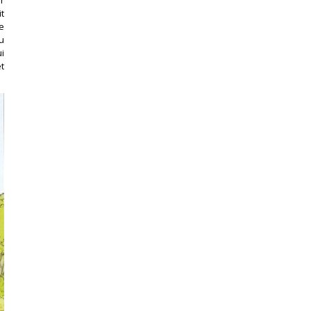
t
e
u
i
t