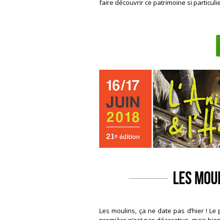
faire découvrir ce patrimoine si particulie
Les moul
Les moulins, ça ne date pas d’hier ! Le
première n’est pas décorative, mais bien