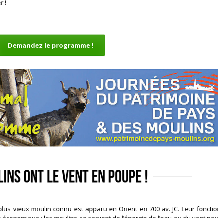
r !
Demandez le programme !
ins ont le vent en poupe !
 plus vieux moulin connu est apparu en Orient en 700 av. JC. Leur fonctio
 économique : les moulins se servent de l’énergie de l’eau ou du vent pou