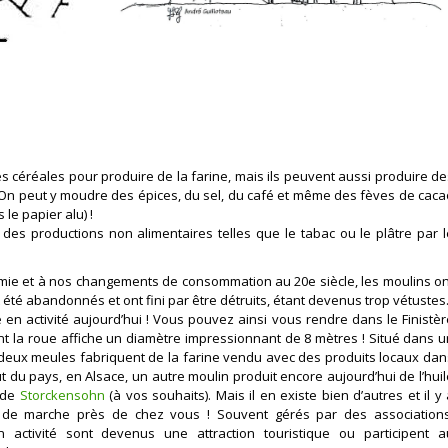
 céréales pour produire de la farine, mais ils peuvent aussi produire de
). On peut y moudre des épices, du sel, du café et même des fèves de caca
 le papier alu) !
 des productions non alimentaires telles que le tabac ou le plâtre par l
nomie et à nos changements de consommation au 20e siècle, les moulins on
été abandonnés et ont fini par être détruits, étant devenus trop vétustes
n activité aujourd’hui ! Vous pouvez ainsi vous rendre dans le Finistèr
nt la roue affiche un diamètre impressionnant de 8 mètres ! Situé dans u
 deux meules fabriquent de la farine vendu avec des produits locaux dan
ut du pays, en Alsace, un autre moulin produit encore aujourd’hui de l’huil
n de
Storckensohn
(à vos souhaits). Mais il en existe bien d’autres et il y
 de marche près de chez vous ! Souvent gérés par des associations
ctivité sont devenus une attraction touristique ou participent a